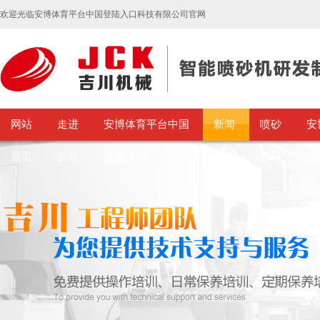
欢迎光临安博体育平台中国登陆入口科技有限公司官网
网站
走进
安博体育平台中国
新闻
喷砂
安
首页
吉川
登陆入口
资讯
百科
登