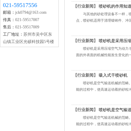
021-59517556
【行业新闻】
喷砂机的作用知
邮箱：
jck0794@163.com
与其他的砂处理设备不一样，喷砂
传真：
021-59517007
点，喷砂机适用于清理锻铸件、冲
售后：
021-59517009
工厂地址：
苏州市吴中区东
【行业新闻】
喷砂机是采用压
山镇工业区光硕科技园5号楼
喷砂机是采用压缩空气为动力 喷
面的外表面的机械性能发生变化的
【行业新闻】
吸入式干喷砂机
喷砂机是空气输送机械的范畴。 
能的过程中，使高速运动着的砂粒
【行业新闻】
喷砂机是空气输
喷砂机是空气输送机械的范畴。 
能的过程中，使高速运动着的砂粒