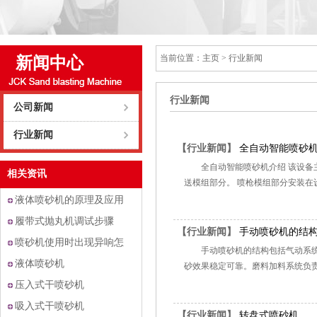
当前位置：
主页
>
行业新闻
新闻中心
行业新闻
公司新闻
行业新闻
【行业新闻】
全自动智能喷砂
全自动智能喷砂机介绍 该设备主
相关资讯
送模组部分。 喷枪模组部分安装
液体喷砂机的原理及应用
履带式抛丸机调试步骤
【行业新闻】
手动喷砂机的结
喷砂机使用时出现异响怎
手动喷砂机的结构包括气动系统、
么解决
液体喷砂机
砂效果稳定可靠。磨料加料系统负
压入式干喷砂机
吸入式干喷砂机
【行业新闻】
转盘式喷砂机