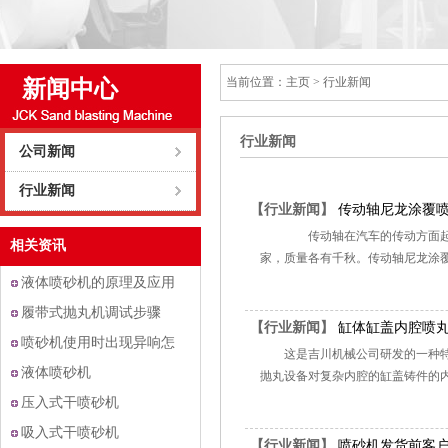
当前位置：
主页
>
行业新闻
新闻中心
行业新闻
公司新闻
行业新闻
【行业新闻】
传动轴尼龙涂覆
传动轴在汽车的传动方面起到非
相关资讯
家，质量各有千秋。传动轴尼龙涂
液体喷砂机的原理及应用
履带式抛丸机调试步骤
【行业新闻】
缸体缸盖内腔喷
喷砂机使用时出现异响怎
这是吉川机械公司研发的一种特殊
么解决
液体喷砂机
抛丸设备对复杂内腔的缸盖铸件的
压入式干喷砂机
吸入式干喷砂机
【行业新闻】
喷砂机发货前客