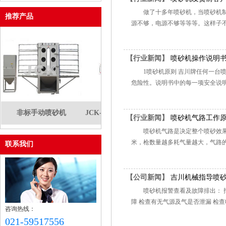
做了十多年喷砂机，当喷砂机制造
推荐产品
源不够，电源不够等等等。这样子
【行业新闻】
喷砂机操作说明
1喷砂机原则 吉川牌任何一台喷
危险性。说明书中的每一项安全说
非标手动喷砂机
JCK-QPL履带式抛丸机
喷砂零配件精
【行业新闻】
喷砂机气路工作
喷砂机气路是决定整个喷砂效果的
米，枪数量越多耗气量越大，气路的
联系我们
【公司新闻】
吉川机械指导喷
喷砂机报警查看及故障排出： 报警
障 检查有无气源及气是否泄漏 检
咨询热线：
021-59517556