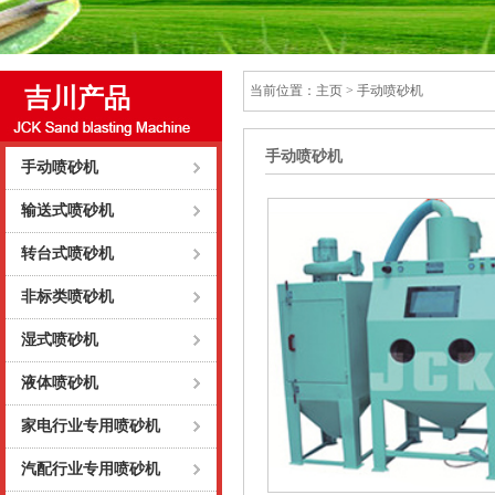
当前位置：
主页
>
手动喷砂机
吉川产品
手动喷砂机
手动喷砂机
输送式喷砂机
转台式喷砂机
非标类喷砂机
湿式喷砂机
液体喷砂机
家电行业专用喷砂机
汽配行业专用喷砂机