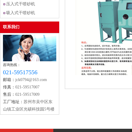
压入式干喷砂机
吸入式干喷砂机
联系我们
咨询热线：
021-59517556
邮箱：
jck0794@163.com
传真：
021-59517007
售后：
021-59517009
工厂地址：
苏州市吴中区东
山镇工业区光硕科技园5号楼